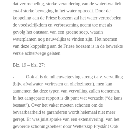
dat vertroebeling, sterke verandering van de waterkwaliteit
en/of sterke beweging in het water optreedt. Door de
koppeling aan de Friese boezem zal het water vertroebelen,
de voedselrijkdom en verbraseming neemt toe met als
gevolg het ontstaan van een groene soep, waarin
waterplanten nog nauwelijks te vinden zijn. Het noemen
van deze koppeling aan de Friese boezem is in de bewerkte
versie achterwege gelaten.
Blz. 19 – blz. 27:
- Ook al is de milieuwetgeving streng t.a.v. vervuiling
(bijv. afvalwater, verfresten en olielozingen), men kan
aannemen dat deze typen van vervuiling zullen toenemen.
In het aangepaste rapport is dit punt wat verzacht (“de kans
bestaat”). Over het vaker moeten schonen om de
bevaarbaarheid te garanderen wordt helemaal niet meer
gerept. Er was juist sprake van een extensivering! van het
gevoerde schoningsbeheer door Wetterskip Fryslân! Ook