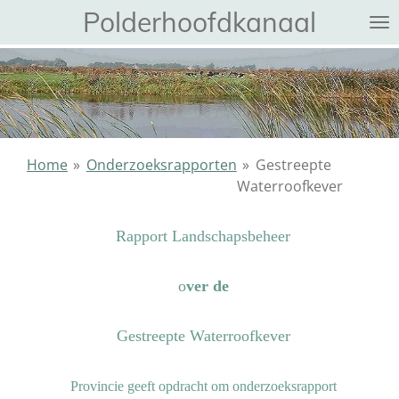
Polderhoofdkanaal
Ga
direct
naar
de
hoofdinhoud
Home
»
Onderzoeksrapporten
»
Gestreepte
Waterroofkever
Rapport Landschapsbeheer
o
ver de
Gestreepte Waterroofkever
Provincie geeft opdracht om onderzoeksrapport