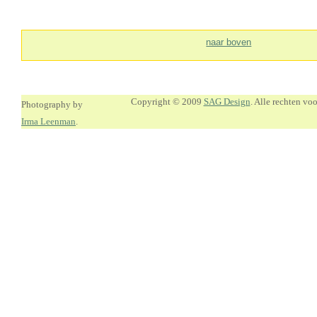
naar boven
Copyright © 2009
SAG Design
. Alle rechten v
Photography by
Irma Leenman
.