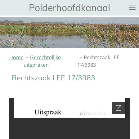
Polderhoofdkanaal
Ga
direct
naar
de
hoofdinhoud
Home
»
Gerechtelijke
»
Rechtszaak LEE
uitspraken
17/3983
Rechtszaak LEE 17/3983