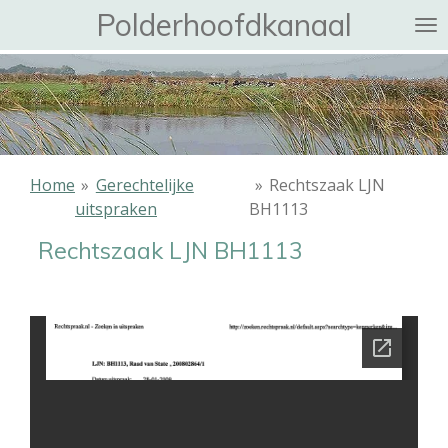
Polderhoofdkanaal
Ga
direct
naar
de
hoofdinhoud
Home
»
Gerechtelijke
»
Rechtszaak LJN
uitspraken
BH1113
Rechtszaak LJN BH1113