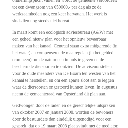
ontheffingsplicht vallen en wordt de gemeente veroordeelt
tot een dwangsom van €50000,- per dag als ze de
werkzaamheden nog een keer hervatten. Het werk is
sindsdien nog steeds niet hervat.
In maart komt e
en ecologisch adviesbureau (A&W) met
een geheel nieuw plan voor het opnieuw bevaarbaar
maken van het kanaal. Centraal staan extra mitigerende (in
het water) en compenserende maatregelen (in het gebied
eromheen) om de natuur een impuls te geven en de
beschermde diersoorten te ontzien. De adviseurs stellen
voor de oude meanders van De Boarn ten westen van het
kanaal te herstellen, en om een aparte sloot aan te leggen
waar de diersoorten ongestoord kunnen leven. In augustus
neemt de gemeenteraad van Opsterland dit plan aan.
Gedwongen door de raden en de gerechtelijke uitspraken
van oktober 2007 en januari 2008, worden de bewoners
door de bestuurders dan eindelijk uitgenodigd voor een
gesprek, dat op 19 maart 2008 plaatsvindt met de mediator.