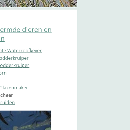
ermde dieren en
en
pte Waterroofkever
odderkruiper
Modderkruiper
orn
Glazenmaker
cheer
kruiden