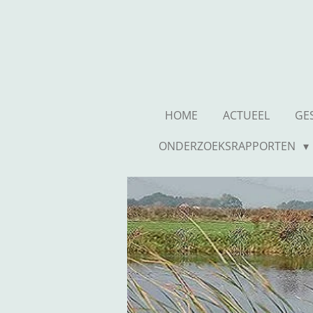
Ga
direct
naar
de
hoofdinhoud
HOME
ACTUEEL
GE
ONDERZOEKSRAPPORTEN