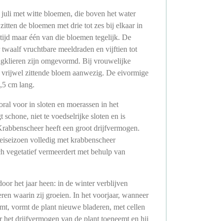
 juli met witte bloemen, die boven het water
zitten de bloemen met drie tot zes bij elkaar in
ltijd maar één van die bloemen tegelijk. De
twaalf vruchtbare meeldraden en vijftien tot
ingklieren zijn omgevormd. Bij vrouwelijke
n, vrijwel zittende bloem aanwezig. De eivormige
3,5 cm lang.
ral voor in sloten en moerassen in het
 schone, niet te voedselrijke sloten en is
Krabbenscheer heeft een groot drijfvermogen.
eiseizoen volledig met krabbenscheer
ich vegetatief vermeerdert met behulp van
oor het jaar heen: in de winter verblijven
en waarin zij groeien. In het voorjaar, wanneer
t, vormt de plant nieuwe bladeren, met cellen
r het drijfvermogen van de plant toeneemt en hij