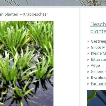
en planten
»
Krabbescheer
Besch
plant
Gestree
Grote M
Kleine 
Bittervo
Vetje
Groene 
Krabbes
Fontein