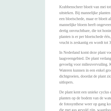
Krabbenscheer bloeit van mei tot
uitsteken. Bij mannelijke planten 
een bloeischede, maar er bloeit a
mannelijke bloem heeft ongeveer 
dertig onvruchtbare, die tot hon
planten is er per bloeischede éé
vrucht is zeskantig en wordt tot 
In Nederland komt deze plant voo
laagveengebied. De plant verlangt
gevoelig voor milieuvervuiling. 
Wateren kunnen in een enkel gro
dichtgroeien, doordat de plant z
uitlopers.
De plant kent een unieke cyclus d
planten op de bodem van de water
de fotosynthese weer op gang kom
die met gas gevuld zijn, waardoo