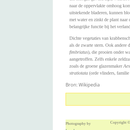
naar de oppervlakte omhoog komt
uitstekende bladeren, kunnen bloe
met water en zinkt de plant naar
belangrijke functie bij het verla
Dichte vegetaties van krabbensch
als de zwarte stern. Ook andere d
fimbriatus
), die prooien onder w
aangetroffen. Zelfs enkele zeldz
zoals de groene glazenmaker
Aes
stratiotata
(orde vlinders, familie
Bron: Wikipedia
Copyright 
Photography by