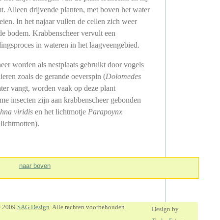
. Alleen drijvende planten, met boven het water
ien. In het najaar vullen de cellen zich weer
 de bodem. Krabbenscheer vervult een
ndingsproces in wateren in het laagveengebied.
eer worden als nestplaats gebruikt door vogels
ieren zoals de gerande oeverspin (
Dolomedes
ater vangt, worden vaak op deze plant
ame insecten zijn aan krabbenscheer gebonden
hna viridis
en het lichtmotje
Parapoynx
 lichtmotten).
naar boven
© 2009
SAG Design
. Alle rechten voorbehouden.
Design by