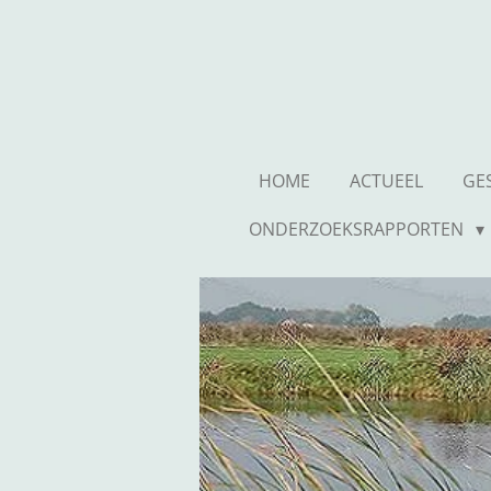
Ga
direct
naar
de
hoofdinhoud
HOME
ACTUEEL
GE
ONDERZOEKSRAPPORTEN