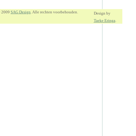
© 2009
SAG Design
. Alle rechten voorbehouden.
Design by
Taeke Eringa
.