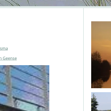
msma
n Geense