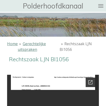
Polderhoofdkanaal
Ga
direct
naar
de
hoofdinhoud
Home
»
Gerechtelijke
»
Rechtszaak LJN
uitspraken
BI1056
Rechtszaak LJN BI1056